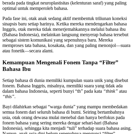
berada pada tingkat neuroplastisitas (kelenturan saraf) yang paling
optimal untuk memperoleh bahasa.
Pada fase ini, otak anak sedang aktif membentuk triliunan koneksi
sinapsis baru setiap harinya. Ketika mereka mendengarkan bahasa
Inggris, otak mereka tidak menerjemahkannya melalui bahasa ibu
(Bahasa Indonesia), melainkan langsung menyerap bahasa tersebut
sebagai sistem komunikasi yang sepenuhnya baru. Mereka
memproses tata bahasa, kosakata, dan yang paling menonjol—suara
atau fonetik—secara alami.
Kemampuan Mengenali Fonem Tanpa “Filter”
Bahasa Ibu
Setiap bahasa di dunia memiliki kumpulan suara unik yang disebut
fonem. Bahasa Inggris, misalnya, memiliki suara yang tidak ada
dalam bahasa Indonesia, seperti bunyi “th” pada kata
“think”
atau
“this”
.
Bayi dilahirkan sebagai “warga dunia” yang mampu membedakan
semua fonem dari seluruh bahasa di bumi. Seiring bertambahnya
usia, otak orang dewasa mulai menebal dan hanya berfokus pada
fonem bahasa yang sering mereka dengar sehari-hari (Bahasa
Indonesia), sehingga kita menjadi “tuli” terhadap suara bahasa asing.
Namun, anak usia dini belum sepenuhnya mengunci “filter”