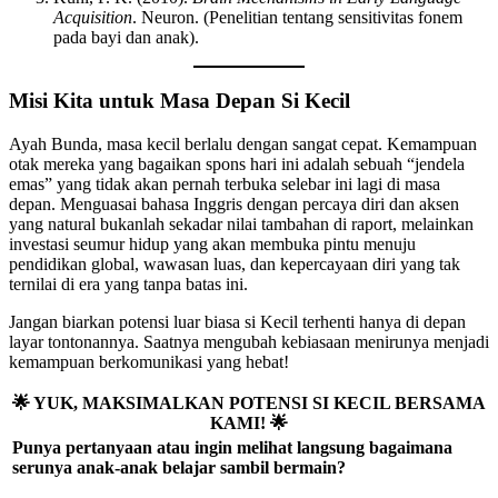
Acquisition
. Neuron. (Penelitian tentang sensitivitas fonem
pada bayi dan anak).
Misi Kita untuk Masa Depan Si Kecil
Ayah Bunda, masa kecil berlalu dengan sangat cepat. Kemampuan
otak mereka yang bagaikan spons hari ini adalah sebuah “jendela
emas” yang tidak akan pernah terbuka selebar ini lagi di masa
depan. Menguasai bahasa Inggris dengan percaya diri dan aksen
yang natural bukanlah sekadar nilai tambahan di raport, melainkan
investasi seumur hidup yang akan membuka pintu menuju
pendidikan global, wawasan luas, dan kepercayaan diri yang tak
ternilai di era yang tanpa batas ini.
Jangan biarkan potensi luar biasa si Kecil terhenti hanya di depan
layar tontonannya. Saatnya mengubah kebiasaan menirunya menjadi
kemampuan berkomunikasi yang hebat!
🌟
YUK, MAKSIMALKAN POTENSI SI KECIL BERSAMA
KAMI!
🌟
Punya pertanyaan atau ingin melihat langsung bagaimana
serunya anak-anak belajar sambil bermain?