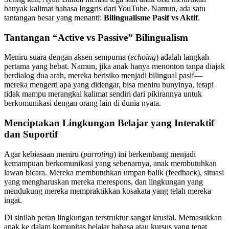
banyak kalimat bahasa Inggris dari YouTube. Namun, ada satu
tantangan besar yang menanti:
Bilingualisme Pasif vs Aktif
.
Tantangan “Active vs Passive” Bilingualism
Meniru suara dengan aksen sempurna (
echoing
) adalah langkah
pertama yang hebat. Namun, jika anak hanya menonton tanpa diajak
berdialog dua arah, mereka berisiko menjadi bilingual pasif—
mereka mengerti apa yang didengar, bisa meniru bunyinya, tetapi
tidak mampu merangkai kalimat sendiri dari pikirannya untuk
berkomunikasi dengan orang lain di dunia nyata.
Menciptakan Lingkungan Belajar yang Interaktif
dan Suportif
Agar kebiasaan meniru (
parroting
) ini berkembang menjadi
kemampuan berkomunikasi yang sebenarnya, anak membutuhkan
lawan bicara. Mereka membutuhkan umpan balik (feedback), situasi
yang mengharuskan mereka merespons, dan lingkungan yang
mendukung mereka mempraktikkan kosakata yang telah mereka
ingat.
Di sinilah peran lingkungan terstruktur sangat krusial. Memasukkan
anak ke dalam komunitas belajar bahasa atau kursus yang tepat