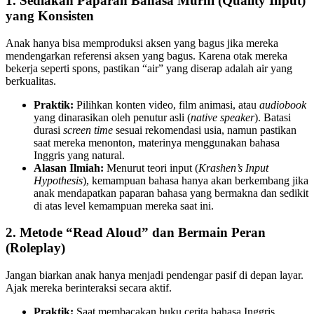
1. Sediakan Paparan Bahasa Murni (Quality Input)
yang Konsisten
Anak hanya bisa memproduksi aksen yang bagus jika mereka
mendengarkan referensi aksen yang bagus. Karena otak mereka
bekerja seperti spons, pastikan “air” yang diserap adalah air yang
berkualitas.
Praktik:
Pilihkan konten video, film animasi, atau
audiobook
yang dinarasikan oleh penutur asli (
native speaker
). Batasi
durasi
screen time
sesuai rekomendasi usia, namun pastikan
saat mereka menonton, materinya menggunakan bahasa
Inggris yang natural.
Alasan Ilmiah:
Menurut teori input (
Krashen’s Input
Hypothesis
), kemampuan bahasa hanya akan berkembang jika
anak mendapatkan paparan bahasa yang bermakna dan sedikit
di atas level kemampuan mereka saat ini.
2. Metode “Read Aloud” dan Bermain Peran
(Roleplay)
Jangan biarkan anak hanya menjadi pendengar pasif di depan layar.
Ajak mereka berinteraksi secara aktif.
Praktik:
Saat membacakan buku cerita bahasa Inggris