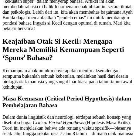
“kekuatan super” dalam menyerap bahasa. Artikel ini akan
membedah rahasia di balik fenomena menakjubkan ini secara ilmiah
dan psikologis. Lebih dari itu, kita akan membahas bagaimana Ayah
Bunda dapat memanfaatkan “jendela emas” ini untuk membangun
pondasi bahasa Inggris si Kecil dengan optimal di rumah. Mari kita
pelajari bersama!
Keajaiban Otak Si Kecil: Mengapa
Mereka Memiliki Kemampuan Seperti
‘Spons’ Bahasa?
Kemampuan anak untuk menyerap dan meniru aksen dengan
sempurna bukanlah sebuah kebetulan, melainkan hasil dari desain
biologis otak manusia yang sangat luar biasa pada tahun-tahun awal
kehidupan.
Masa Keemasan (Critical Period Hypothesis) dalam
Pembelajaran Bahasa
Dalam dunia linguistik dan neurologi, terdapat sebuah konsep yang
disebut sebagai
Critical Period Hypothesis
(Hipotesis Masa Kritis).
Teori ini menjelaskan bahwa ada rentang waktu spesifik—biasanya
sejak lahir hingga sekitar usia 7 atau 8 tahun—di mana otak manusia