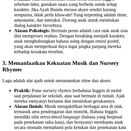
sebelum tidur, gunakan suara yang berbeda untuk setiap
karakter. Jika Ayah Bunda merasa aksen sendiri kurang
sempurna, tidak perlu khawatir! Yang terpenting adalah ritme,
antusiasme, dan interaksi. Dorong anak untuk menirukan
dialog karakter favoritnya.
Alasan Psikologis:
Bermain peran adalah cara otak anak usia
dini memproses realitas. Dengan berakting menjadi karakter,
anak menghubungkan bahasa asing dengan emosi positif,
yang akan memperkuat daya ingat jangka panjang mereka
terhadap kosakata tersebut.
3. Memanfaatkan Kekuatan Musik dan Nursery
Rhymes
Lagu adalah alat ajaib untuk menanamkan ritme dan aksen.
Praktik:
Putar
nursery rhymes
berbahasa Inggris di mobil
saat perjalanan ke sekolah, atau saat bermain di rumah. Ajak
mereka menyanyi bersama dan menirukan gerakannya.
Alasan Ilmiah:
Musik mengaktifkan berbagai area di otak,
termasuk area pendengaran dan motorik. Bahasa Inggris
memiliki sifat
stress-timed language
(bahasa yang berpusat
pada penekanan suku kata), dan bernyanyi membantu anak
secara otomatis memahami pola ketukan dan penekanan kata