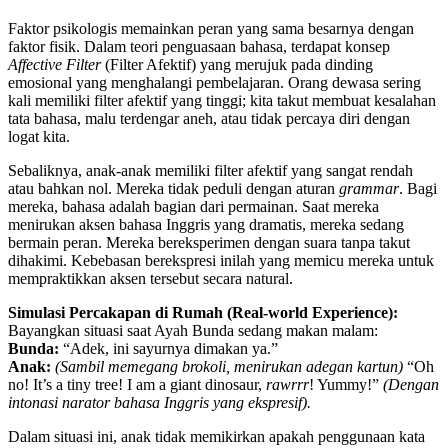
Faktor psikologis memainkan peran yang sama besarnya dengan
faktor fisik. Dalam teori penguasaan bahasa, terdapat konsep
Affective Filter
(Filter Afektif) yang merujuk pada dinding
emosional yang menghalangi pembelajaran. Orang dewasa sering
kali memiliki filter afektif yang tinggi; kita takut membuat kesalahan
tata bahasa, malu terdengar aneh, atau tidak percaya diri dengan
logat kita.
Sebaliknya, anak-anak memiliki filter afektif yang sangat rendah
atau bahkan nol. Mereka tidak peduli dengan aturan
grammar
. Bagi
mereka, bahasa adalah bagian dari permainan. Saat mereka
menirukan aksen bahasa Inggris yang dramatis, mereka sedang
bermain peran. Mereka bereksperimen dengan suara tanpa takut
dihakimi. Kebebasan berekspresi inilah yang memicu mereka untuk
mempraktikkan aksen tersebut secara natural.
Simulasi Percakapan di Rumah (Real-world Experience):
Bayangkan situasi saat Ayah Bunda sedang makan malam:
Bunda:
“Adek, ini sayurnya dimakan ya.”
Anak:
(Sambil memegang brokoli, menirukan adegan kartun)
“Oh
no! It’s a tiny tree! I am a giant dinosaur,
rawrrr
! Yummy!”
(Dengan
intonasi narator bahasa Inggris yang ekspresif).
Dalam situasi ini, anak tidak memikirkan apakah penggunaan kata