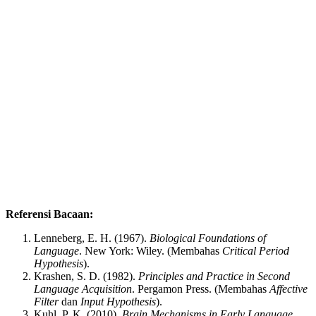
Referensi Bacaan:
Lenneberg, E. H. (1967).
Biological Foundations of
Language
. New York: Wiley. (Membahas
Critical Period
Hypothesis
).
Krashen, S. D. (1982).
Principles and Practice in Second
Language Acquisition
. Pergamon Press. (Membahas
Affective
Filter
dan
Input Hypothesis
).
Kuhl, P. K. (2010).
Brain Mechanisms in Early Language