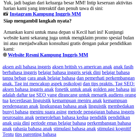
Yuk, jadi bagian dari keluarga besar MM! Intip keseruan aktivitas
harian kami yang interaktif dan penuh tawa di sini:
📸
Instagram Kampung Inggris MM
Siap mengambil langkah nyata?
Amankan kursi untuk masa depan si Kecil hari ini! Kunjungi
website kami sekarang juga untuk mengklaim promo spesial bulan
ini atau menjadwalkan konsultasi gratis dengan pakar pendidikan
kami:
🌐
Website Resmi Kampung Inggris MM
aksen asli bahasa inggris
aksen british vs american anak
anak fasih
berbahasa inggris
belajar bahasa inggris sejak dini
belajar bahasa
tanpa beban
cara anak belajar bahasa
dan pemerhati perkembangan
anak. Tag ini mencakup aspek psikologi
dan tips praktis. Tag SEO:
aksen bahasa inggris anak
fonetik untuk anak
golden age bahasa
ini
adalah daftar tag SEO yang dirancang untuk menarik audiens orang
tua
kecerdasan linguistik
kemampuan meniru anak
kemampuan
pendengaran anak
lingkungan bahasa anak
linguistik
membedakan
bunyi bahasa
meniru suara asing
metode pengajaran bahasa inggris
neurosains anak
pemerolehan bahasa kedua
pendidik
pendidikan
anak usia dini
periode emas belajar bahasa
perkembangan bahasa
anak
rahasia bahasa anak
stimulasi bahasa anak
stimulasi kognitif
Tentu
tips parenting bahasa