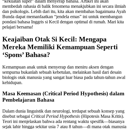
“kekuatan super” dalam menyerap bahasa. Artikel ini akan
membedah rahasia di balik fenomena menakjubkan ini secara ilmiah
dan psikologis. Lebih dari itu, kita akan membahas bagaimana Ayah
Bunda dapat memanfaatkan “jendela emas” ini untuk membangun
pondasi bahasa Inggris si Kecil dengan optimal di rumah. Mari kita
pelajari bersama!
Keajaiban Otak Si Kecil: Mengapa
Mereka Memiliki Kemampuan Seperti
‘Spons’ Bahasa?
Kemampuan anak untuk menyerap dan meniru aksen dengan
sempurna bukanlah sebuah kebetulan, melainkan hasil dari desain
biologis otak manusia yang sangat luar biasa pada tahun-tahun awal
kehidupan.
Masa Keemasan (Critical Period Hypothesis) dalam
Pembelajaran Bahasa
Dalam dunia linguistik dan neurologi, terdapat sebuah konsep yang
disebut sebagai
Critical Period Hypothesis
(Hipotesis Masa Kritis).
Teori ini menjelaskan bahwa ada rentang waktu spesifik—biasanya
sejak lahir hingga sekitar usia 7 atau 8 tahun—di mana otak manusia