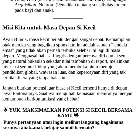
Acquisition
. Neuron. (Penelitian tentang sensitivitas fonem
pada bayi dan anak).
Misi Kita untuk Masa Depan Si Kecil
Ayah Bunda, masa kecil berlalu dengan sangat cepat. Kemampuan
otak mereka yang bagaikan spons hari ini adalah sebuah “jendela
emas” yang tidak akan pernah terbuka selebar ini lagi di masa
depan. Menguasai bahasa Inggris dengan percaya diri dan aksen
yang natural bukanlah sekadar nilai tambahan di raport, melainkan
investasi seumur hidup yang akan membuka pintu menuju
pendidikan global, wawasan luas, dan kepercayaan diri yang tak
ternilai di era yang tanpa batas ini.
Jangan biarkan potensi luar biasa si Kecil terhenti hanya di depan
layar tontonannya. Saatnya mengubah kebiasaan menirunya menjadi
kemampuan berkomunikasi yang hebat!
🌟
YUK, MAKSIMALKAN POTENSI SI KECIL BERSAMA
KAMI!
🌟
Punya pertanyaan atau ingin melihat langsung bagaimana
serunya anak-anak belajar sambil bermain?