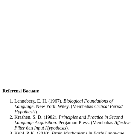
Referensi Bacaan:
Lenneberg, E. H. (1967).
Biological Foundations of
Language
. New York: Wiley. (Membahas
Critical Period
Hypothesis
).
Krashen, S. D. (1982).
Principles and Practice in Second
Language Acquisition
. Pergamon Press. (Membahas
Affective
Filter
dan
Input Hypothesis
).
Kuhl, P. K. (2010).
Brain Mechanisms in Early Language