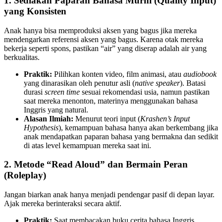
1. Sediakan Paparan Bahasa Murni (Quality Input)
yang Konsisten
Anak hanya bisa memproduksi aksen yang bagus jika mereka
mendengarkan referensi aksen yang bagus. Karena otak mereka
bekerja seperti spons, pastikan “air” yang diserap adalah air yang
berkualitas.
Praktik:
Pilihkan konten video, film animasi, atau
audiobook
yang dinarasikan oleh penutur asli (
native speaker
). Batasi
durasi
screen time
sesuai rekomendasi usia, namun pastikan
saat mereka menonton, materinya menggunakan bahasa
Inggris yang natural.
Alasan Ilmiah:
Menurut teori input (
Krashen’s Input
Hypothesis
), kemampuan bahasa hanya akan berkembang jika
anak mendapatkan paparan bahasa yang bermakna dan sedikit
di atas level kemampuan mereka saat ini.
2. Metode “Read Aloud” dan Bermain Peran
(Roleplay)
Jangan biarkan anak hanya menjadi pendengar pasif di depan layar.
Ajak mereka berinteraksi secara aktif.
Praktik:
Saat membacakan buku cerita bahasa Inggris