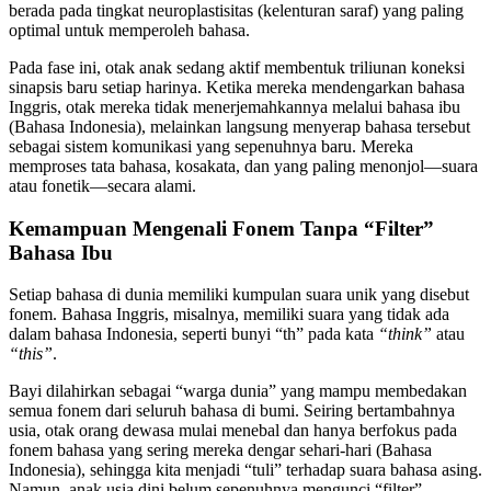
berada pada tingkat neuroplastisitas (kelenturan saraf) yang paling
optimal untuk memperoleh bahasa.
Pada fase ini, otak anak sedang aktif membentuk triliunan koneksi
sinapsis baru setiap harinya. Ketika mereka mendengarkan bahasa
Inggris, otak mereka tidak menerjemahkannya melalui bahasa ibu
(Bahasa Indonesia), melainkan langsung menyerap bahasa tersebut
sebagai sistem komunikasi yang sepenuhnya baru. Mereka
memproses tata bahasa, kosakata, dan yang paling menonjol—suara
atau fonetik—secara alami.
Kemampuan Mengenali Fonem Tanpa “Filter”
Bahasa Ibu
Setiap bahasa di dunia memiliki kumpulan suara unik yang disebut
fonem. Bahasa Inggris, misalnya, memiliki suara yang tidak ada
dalam bahasa Indonesia, seperti bunyi “th” pada kata
“think”
atau
“this”
.
Bayi dilahirkan sebagai “warga dunia” yang mampu membedakan
semua fonem dari seluruh bahasa di bumi. Seiring bertambahnya
usia, otak orang dewasa mulai menebal dan hanya berfokus pada
fonem bahasa yang sering mereka dengar sehari-hari (Bahasa
Indonesia), sehingga kita menjadi “tuli” terhadap suara bahasa asing.
Namun, anak usia dini belum sepenuhnya mengunci “filter”