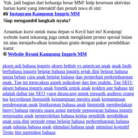
Yuk, jadi bagian dari keluarga besar MM! Intip keseruan aktivitas
harian kami yang interaktif dan penuh tawa di sini:
📸
Instagram Kampung Inggris MM
Siap mengambil langkah nyata?
Amankan kursi untuk masa depan si Kecil hari ini! Kunjungi
website kami sekarang juga untuk mengklaim promo spesial bulan
ini atau menjadwalkan konsultasi gratis dengan pakar pendidikan
kami:
🌐
Website Resmi Kampung Inggris MM
aksen asli bahasa inggris
aksen british vs american anak
anak fasih
berbahasa inggris
belajar bahasa inggris sejak dini
belajar bahasa
tanpa beban
cara anak belajar bahasa
dan pemerhati perkembangan
anak. Tag ini mencakup aspek psikologi
dan tips praktis. Tag SEO:
aksen bahasa inggris anak
fonetik untuk anak
golden age bahasa
ini
adalah daftar tag SEO yang dirancang untuk menarik audiens orang
tua
kecerdasan linguistik
kemampuan meniru anak
kemampuan
pendengaran anak
lingkungan bahasa anak
linguistik
membedakan
bunyi bahasa
meniru suara asing
metode pengajaran bahasa inggris
neurosains anak
pemerolehan bahasa kedua
pendidik
pendidikan
anak usia dini
periode emas belajar bahasa
perkembangan bahasa
anak
rahasia bahasa anak
stimulasi bahasa anak
stimulasi kognitif
Tentu
tips parenting bahasa