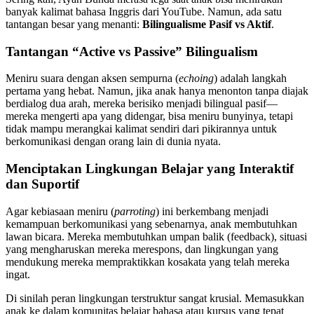
banyak kalimat bahasa Inggris dari YouTube. Namun, ada satu
tantangan besar yang menanti:
Bilingualisme Pasif vs Aktif
.
Tantangan “Active vs Passive” Bilingualism
Meniru suara dengan aksen sempurna (
echoing
) adalah langkah
pertama yang hebat. Namun, jika anak hanya menonton tanpa diajak
berdialog dua arah, mereka berisiko menjadi bilingual pasif—
mereka mengerti apa yang didengar, bisa meniru bunyinya, tetapi
tidak mampu merangkai kalimat sendiri dari pikirannya untuk
berkomunikasi dengan orang lain di dunia nyata.
Menciptakan Lingkungan Belajar yang Interaktif
dan Suportif
Agar kebiasaan meniru (
parroting
) ini berkembang menjadi
kemampuan berkomunikasi yang sebenarnya, anak membutuhkan
lawan bicara. Mereka membutuhkan umpan balik (feedback), situasi
yang mengharuskan mereka merespons, dan lingkungan yang
mendukung mereka mempraktikkan kosakata yang telah mereka
ingat.
Di sinilah peran lingkungan terstruktur sangat krusial. Memasukkan
anak ke dalam komunitas belajar bahasa atau kursus yang tepat