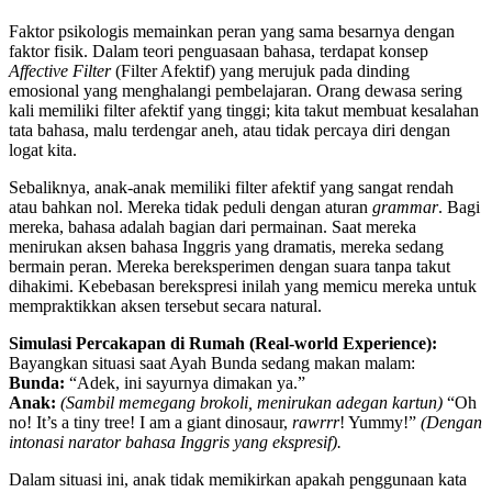
Faktor psikologis memainkan peran yang sama besarnya dengan
faktor fisik. Dalam teori penguasaan bahasa, terdapat konsep
Affective Filter
(Filter Afektif) yang merujuk pada dinding
emosional yang menghalangi pembelajaran. Orang dewasa sering
kali memiliki filter afektif yang tinggi; kita takut membuat kesalahan
tata bahasa, malu terdengar aneh, atau tidak percaya diri dengan
logat kita.
Sebaliknya, anak-anak memiliki filter afektif yang sangat rendah
atau bahkan nol. Mereka tidak peduli dengan aturan
grammar
. Bagi
mereka, bahasa adalah bagian dari permainan. Saat mereka
menirukan aksen bahasa Inggris yang dramatis, mereka sedang
bermain peran. Mereka bereksperimen dengan suara tanpa takut
dihakimi. Kebebasan berekspresi inilah yang memicu mereka untuk
mempraktikkan aksen tersebut secara natural.
Simulasi Percakapan di Rumah (Real-world Experience):
Bayangkan situasi saat Ayah Bunda sedang makan malam:
Bunda:
“Adek, ini sayurnya dimakan ya.”
Anak:
(Sambil memegang brokoli, menirukan adegan kartun)
“Oh
no! It’s a tiny tree! I am a giant dinosaur,
rawrrr
! Yummy!”
(Dengan
intonasi narator bahasa Inggris yang ekspresif).
Dalam situasi ini, anak tidak memikirkan apakah penggunaan kata