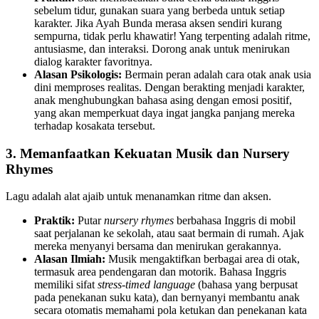
sebelum tidur, gunakan suara yang berbeda untuk setiap
karakter. Jika Ayah Bunda merasa aksen sendiri kurang
sempurna, tidak perlu khawatir! Yang terpenting adalah ritme,
antusiasme, dan interaksi. Dorong anak untuk menirukan
dialog karakter favoritnya.
Alasan Psikologis:
Bermain peran adalah cara otak anak usia
dini memproses realitas. Dengan berakting menjadi karakter,
anak menghubungkan bahasa asing dengan emosi positif,
yang akan memperkuat daya ingat jangka panjang mereka
terhadap kosakata tersebut.
3. Memanfaatkan Kekuatan Musik dan Nursery
Rhymes
Lagu adalah alat ajaib untuk menanamkan ritme dan aksen.
Praktik:
Putar
nursery rhymes
berbahasa Inggris di mobil
saat perjalanan ke sekolah, atau saat bermain di rumah. Ajak
mereka menyanyi bersama dan menirukan gerakannya.
Alasan Ilmiah:
Musik mengaktifkan berbagai area di otak,
termasuk area pendengaran dan motorik. Bahasa Inggris
memiliki sifat
stress-timed language
(bahasa yang berpusat
pada penekanan suku kata), dan bernyanyi membantu anak
secara otomatis memahami pola ketukan dan penekanan kata