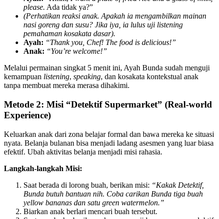
please.
Ada tidak ya?”
(Perhatikan reaksi anak. Apakah ia mengambilkan mainan
nasi goreng dan susu? Jika iya, ia lulus uji listening
pemahaman kosakata dasar).
Ayah:
“Thank you, Chef! The food is delicious!”
Anak:
“You’re welcome!”
Melalui permainan singkat 5 menit ini, Ayah Bunda sudah menguji
kemampuan
listening
,
speaking
, dan kosakata kontekstual anak
tanpa membuat mereka merasa dihakimi.
Metode 2: Misi “Detektif Supermarket” (Real-world
Experience)
Keluarkan anak dari zona belajar formal dan bawa mereka ke situasi
nyata. Belanja bulanan bisa menjadi ladang asesmen yang luar biasa
efektif. Ubah aktivitas belanja menjadi misi rahasia.
Langkah-langkah Misi:
Saat berada di lorong buah, berikan misi:
“Kakak Detektif,
Bunda butuh bantuan nih. Coba carikan Bunda tiga buah
yellow bananas dan satu green watermelon.”
Biarkan anak berlari mencari buah tersebut.