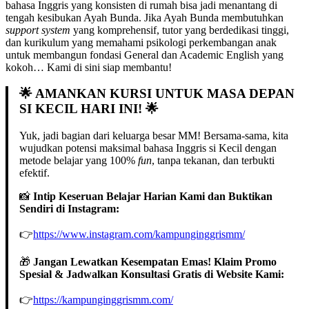
bahasa Inggris yang konsisten di rumah bisa jadi menantang di
tengah kesibukan Ayah Bunda. Jika Ayah Bunda membutuhkan
support system
yang komprehensif, tutor yang berdedikasi tinggi,
dan kurikulum yang memahami psikologi perkembangan anak
untuk membangun fondasi General dan Academic English yang
kokoh… Kami di sini siap membantu!
🌟
AMANKAN KURSI UNTUK MASA DEPAN
SI KECIL HARI INI!
🌟
Yuk, jadi bagian dari keluarga besar MM! Bersama-sama, kita
wujudkan potensi maksimal bahasa Inggris si Kecil dengan
metode belajar yang 100%
fun
, tanpa tekanan, dan terbukti
efektif.
📸
Intip Keseruan Belajar Harian Kami dan Buktikan
Sendiri di Instagram:
👉
https://www.instagram.com/kampunginggrismm/
🎁
Jangan Lewatkan Kesempatan Emas! Klaim Promo
Spesial & Jadwalkan Konsultasi Gratis di Website Kami:
👉
https://kampunginggrismm.com/