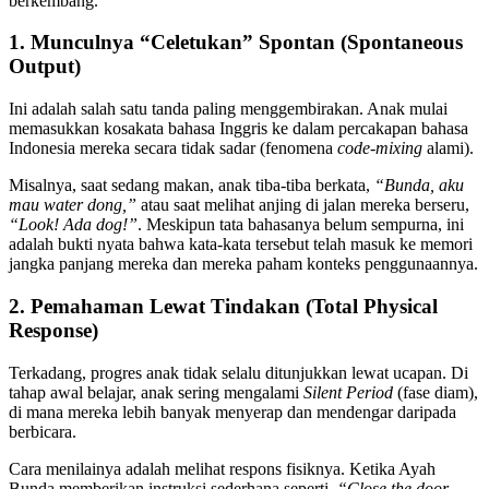
berkembang.
1. Munculnya “Celetukan” Spontan (Spontaneous
Output)
Ini adalah salah satu tanda paling menggembirakan. Anak mulai
memasukkan kosakata bahasa Inggris ke dalam percakapan bahasa
Indonesia mereka secara tidak sadar (fenomena
code-mixing
alami).
Misalnya, saat sedang makan, anak tiba-tiba berkata,
“Bunda, aku
mau water dong,”
atau saat melihat anjing di jalan mereka berseru,
“Look! Ada dog!”
. Meskipun tata bahasanya belum sempurna, ini
adalah bukti nyata bahwa kata-kata tersebut telah masuk ke memori
jangka panjang mereka dan mereka paham konteks penggunaannya.
2. Pemahaman Lewat Tindakan (Total Physical
Response)
Terkadang, progres anak tidak selalu ditunjukkan lewat ucapan. Di
tahap awal belajar, anak sering mengalami
Silent Period
(fase diam),
di mana mereka lebih banyak menyerap dan mendengar daripada
berbicara.
Cara menilainya adalah melihat respons fisiknya. Ketika Ayah
Bunda memberikan instruksi sederhana seperti,
“Close the door,