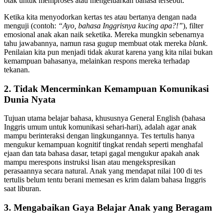
otak untuk memproses atau mengeluarkan bahasa tersebut.
Ketika kita menyodorkan kertas tes atau bertanya dengan nada
menguji (contoh:
“Ayo, bahasa Inggrisnya kucing apa?!”
), filter
emosional anak akan naik seketika. Mereka mungkin sebenarnya
tahu jawabannya, namun rasa gugup membuat otak mereka
blank
.
Penilaian kita pun menjadi tidak akurat karena yang kita nilai bukan
kemampuan bahasanya, melainkan respons mereka terhadap
tekanan.
2. Tidak Mencerminkan Kemampuan Komunikasi
Dunia Nyata
Tujuan utama belajar bahasa, khususnya General English (bahasa
Inggris umum untuk komunikasi sehari-hari), adalah agar anak
mampu berinteraksi dengan lingkungannya. Tes tertulis hanya
mengukur kemampuan kognitif tingkat rendah seperti menghafal
ejaan dan tata bahasa dasar, tetapi gagal mengukur apakah anak
mampu merespons instruksi lisan atau mengekspresikan
perasaannya secara natural. Anak yang mendapat nilai 100 di tes
tertulis belum tentu berani memesan es krim dalam bahasa Inggris
saat liburan.
3. Mengabaikan Gaya Belajar Anak yang Beragam