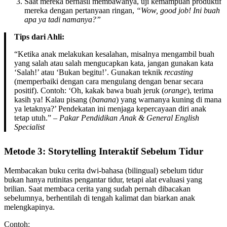
Saat mereka berhasil membawanya, uji kemampuan produktif
mereka dengan pertanyaan ringan,
“Wow, good job! Ini buah
apa ya tadi namanya?”
Tips dari Ahli:
“Ketika anak melakukan kesalahan, misalnya mengambil buah
yang salah atau salah mengucapkan kata, jangan gunakan kata
‘Salah!’ atau ‘Bukan begitu!’. Gunakan teknik
recasting
(memperbaiki dengan cara mengulang dengan benar secara
positif). Contoh: ‘Oh, kakak bawa buah jeruk (
orange
), terima
kasih ya! Kalau pisang (
banana
) yang warnanya kuning di mana
ya letaknya?’ Pendekatan ini menjaga kepercayaan diri anak
tetap utuh.” –
Pakar Pendidikan Anak & General English
Specialist
Metode 3: Storytelling Interaktif Sebelum Tidur
Membacakan buku cerita dwi-bahasa (bilingual) sebelum tidur
bukan hanya rutinitas pengantar tidur, tetapi alat evaluasi yang
brilian. Saat membaca cerita yang sudah pernah dibacakan
sebelumnya, berhentilah di tengah kalimat dan biarkan anak
melengkapinya.
Contoh: