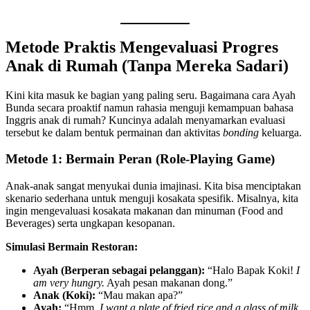
Metode Praktis Mengevaluasi Progres
Anak di Rumah (Tanpa Mereka Sadari)
Kini kita masuk ke bagian yang paling seru. Bagaimana cara Ayah
Bunda secara proaktif namun rahasia menguji kemampuan bahasa
Inggris anak di rumah? Kuncinya adalah menyamarkan evaluasi
tersebut ke dalam bentuk permainan dan aktivitas
bonding
keluarga.
Metode 1: Bermain Peran (Role-Playing Game)
Anak-anak sangat menyukai dunia imajinasi. Kita bisa menciptakan
skenario sederhana untuk menguji kosakata spesifik. Misalnya, kita
ingin mengevaluasi kosakata makanan dan minuman (Food and
Beverages) serta ungkapan kesopanan.
Simulasi Bermain Restoran:
Ayah (Berperan sebagai pelanggan):
“Halo Bapak Koki!
I
am very hungry.
Ayah pesan makanan dong.”
Anak (Koki):
“Mau makan apa?”
Ayah:
“Hmm,
I want a plate of fried rice and a glass of milk,