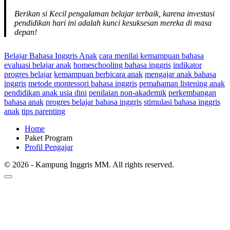
Berikan si Kecil pengalaman belajar terbaik, karena investasi
pendidikan hari ini adalah kunci kesuksesan mereka di masa
depan!
Belajar Bahasa Inggris Anak
cara menilai kemampuan bahasa
evaluasi belajar anak
homeschooling bahasa inggris
indikator
progres belajar
kemampuan berbicara anak
mengajar anak bahasa
inggris
metode montessori bahasa inggris
pemahaman listening anak
pendidikan anak usia dini
penilaian non-akademik
perkembangan
bahasa anak
progres belajar bahasa inggris
stimulasi bahasa inggris
anak
tips parenting
Home
Paket Program
Profil Pengajar
© 2026 - Kampung Inggris MM. All rights reserved.