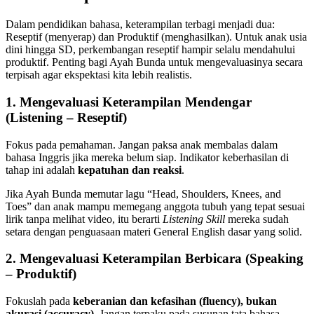
Dalam pendidikan bahasa, keterampilan terbagi menjadi dua:
Reseptif (menyerap) dan Produktif (menghasilkan). Untuk anak usia
dini hingga SD, perkembangan reseptif hampir selalu mendahului
produktif. Penting bagi Ayah Bunda untuk mengevaluasinya secara
terpisah agar ekspektasi kita lebih realistis.
1. Mengevaluasi Keterampilan Mendengar
(Listening – Reseptif)
Fokus pada pemahaman. Jangan paksa anak membalas dalam
bahasa Inggris jika mereka belum siap. Indikator keberhasilan di
tahap ini adalah
kepatuhan dan reaksi
.
Jika Ayah Bunda memutar lagu “Head, Shoulders, Knees, and
Toes” dan anak mampu memegang anggota tubuh yang tepat sesuai
lirik tanpa melihat video, itu berarti
Listening Skill
mereka sudah
setara dengan penguasaan materi General English dasar yang solid.
2. Mengevaluasi Keterampilan Berbicara (Speaking
– Produktif)
Fokuslah pada
keberanian dan kefasihan (fluency), bukan
akurasi (accuracy)
. Jangan terpaku pada susunan tata bahasa