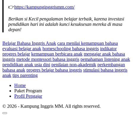
👉
https://kampunginggrismm.com/
Berikan si Kecil pengalaman belajar terbaik, karena investasi
pendidikan hari ini adalah kunci kesuksesan mereka di masa
depan!
Belajar Bahasa Inggris Anak
cara menilai kemampuan bahasa
evaluasi belajar anak
homeschooling bahasa inggris
indikator
progres belajar
kemampuan berbicara anak
mengajar anak bahasa
inggris
metode montessori bahasa inggris
pemahaman listening anak
pendidikan anak usia dini
penilaian non-akademik
perkembangan
bahasa anak
progres belajar bahasa inggris
stimulasi bahasa inggris
anak
tips parenting
Home
Paket Program
Profil Pengajar
© 2026 - Kampung Inggris MM. All rights reserved.