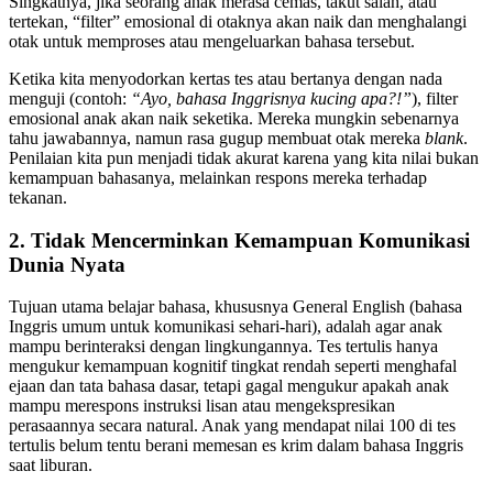
Singkatnya, jika seorang anak merasa cemas, takut salah, atau
tertekan, “filter” emosional di otaknya akan naik dan menghalangi
otak untuk memproses atau mengeluarkan bahasa tersebut.
Ketika kita menyodorkan kertas tes atau bertanya dengan nada
menguji (contoh:
“Ayo, bahasa Inggrisnya kucing apa?!”
), filter
emosional anak akan naik seketika. Mereka mungkin sebenarnya
tahu jawabannya, namun rasa gugup membuat otak mereka
blank
.
Penilaian kita pun menjadi tidak akurat karena yang kita nilai bukan
kemampuan bahasanya, melainkan respons mereka terhadap
tekanan.
2. Tidak Mencerminkan Kemampuan Komunikasi
Dunia Nyata
Tujuan utama belajar bahasa, khususnya General English (bahasa
Inggris umum untuk komunikasi sehari-hari), adalah agar anak
mampu berinteraksi dengan lingkungannya. Tes tertulis hanya
mengukur kemampuan kognitif tingkat rendah seperti menghafal
ejaan dan tata bahasa dasar, tetapi gagal mengukur apakah anak
mampu merespons instruksi lisan atau mengekspresikan
perasaannya secara natural. Anak yang mendapat nilai 100 di tes
tertulis belum tentu berani memesan es krim dalam bahasa Inggris
saat liburan.