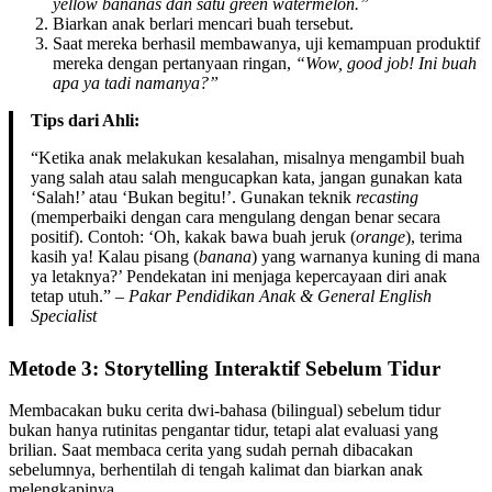
yellow bananas dan satu green watermelon.”
Biarkan anak berlari mencari buah tersebut.
Saat mereka berhasil membawanya, uji kemampuan produktif
mereka dengan pertanyaan ringan,
“Wow, good job! Ini buah
apa ya tadi namanya?”
Tips dari Ahli:
“Ketika anak melakukan kesalahan, misalnya mengambil buah
yang salah atau salah mengucapkan kata, jangan gunakan kata
‘Salah!’ atau ‘Bukan begitu!’. Gunakan teknik
recasting
(memperbaiki dengan cara mengulang dengan benar secara
positif). Contoh: ‘Oh, kakak bawa buah jeruk (
orange
), terima
kasih ya! Kalau pisang (
banana
) yang warnanya kuning di mana
ya letaknya?’ Pendekatan ini menjaga kepercayaan diri anak
tetap utuh.” –
Pakar Pendidikan Anak & General English
Specialist
Metode 3: Storytelling Interaktif Sebelum Tidur
Membacakan buku cerita dwi-bahasa (bilingual) sebelum tidur
bukan hanya rutinitas pengantar tidur, tetapi alat evaluasi yang
brilian. Saat membaca cerita yang sudah pernah dibacakan
sebelumnya, berhentilah di tengah kalimat dan biarkan anak
melengkapinya.