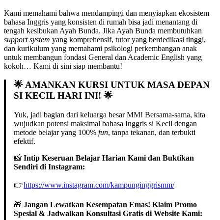
Kami memahami bahwa mendampingi dan menyiapkan ekosistem
bahasa Inggris yang konsisten di rumah bisa jadi menantang di
tengah kesibukan Ayah Bunda. Jika Ayah Bunda membutuhkan
support system
yang komprehensif, tutor yang berdedikasi tinggi,
dan kurikulum yang memahami psikologi perkembangan anak
untuk membangun fondasi General dan Academic English yang
kokoh… Kami di sini siap membantu!
🌟
AMANKAN KURSI UNTUK MASA DEPAN
SI KECIL HARI INI!
🌟
Yuk, jadi bagian dari keluarga besar MM! Bersama-sama, kita
wujudkan potensi maksimal bahasa Inggris si Kecil dengan
metode belajar yang 100%
fun
, tanpa tekanan, dan terbukti
efektif.
📸
Intip Keseruan Belajar Harian Kami dan Buktikan
Sendiri di Instagram:
👉
https://www.instagram.com/kampunginggrismm/
🎁
Jangan Lewatkan Kesempatan Emas! Klaim Promo
Spesial & Jadwalkan Konsultasi Gratis di Website Kami: