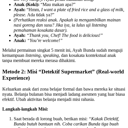
Anak (Koki):
“Mau makan apa?”
Ayah:
“Hmm,
I want a plate of fried rice and a glass of milk,
please.
Ada tidak ya?”
(Perhatikan reaksi anak. Apakah ia mengambilkan mainan
nasi goreng dan susu? Jika iya, ia lulus uji listening
pemahaman kosakata dasar).
Ayah:
“Thank you, Chef! The food is delicious!”
Anak:
“You’re welcome!”
Melalui permainan singkat 5 menit ini, Ayah Bunda sudah menguji
kemampuan
listening
,
speaking
, dan kosakata kontekstual anak
tanpa membuat mereka merasa dihakimi.
Metode 2: Misi “Detektif Supermarket” (Real-world
Experience)
Keluarkan anak dari zona belajar formal dan bawa mereka ke situasi
nyata. Belanja bulanan bisa menjadi ladang asesmen yang luar biasa
efektif. Ubah aktivitas belanja menjadi misi rahasia.
Langkah-langkah Misi:
Saat berada di lorong buah, berikan misi:
“Kakak Detektif,
Bunda butuh bantuan nih. Coba carikan Bunda tiga buah