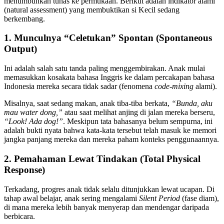
menumbuhkan tunas ke permukaan. Berikut adalah indikator alami
(natural assessment) yang membuktikan si Kecil sedang
berkembang.
1. Munculnya “Celetukan” Spontan (Spontaneous
Output)
Ini adalah salah satu tanda paling menggembirakan. Anak mulai
memasukkan kosakata bahasa Inggris ke dalam percakapan bahasa
Indonesia mereka secara tidak sadar (fenomena
code-mixing
alami).
Misalnya, saat sedang makan, anak tiba-tiba berkata,
“Bunda, aku
mau water dong,”
atau saat melihat anjing di jalan mereka berseru,
“Look! Ada dog!”
. Meskipun tata bahasanya belum sempurna, ini
adalah bukti nyata bahwa kata-kata tersebut telah masuk ke memori
jangka panjang mereka dan mereka paham konteks penggunaannya.
2. Pemahaman Lewat Tindakan (Total Physical
Response)
Terkadang, progres anak tidak selalu ditunjukkan lewat ucapan. Di
tahap awal belajar, anak sering mengalami
Silent Period
(fase diam),
di mana mereka lebih banyak menyerap dan mendengar daripada
berbicara.