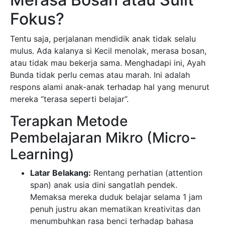
Terapkan Metode
Pembelajaran Mikro (Micro-
Learning)
Latar Belakang:
Rentang perhatian (attention
span) anak usia dini sangatlah pendek.
Memaksa mereka duduk belajar selama 1 jam
penuh justru akan mematikan kreativitas dan
menumbuhkan rasa benci terhadap bahasa
Inggris.
Solusi Praktis:
Terapkan
Micro-Learning
. Pecah
pembelajaran menjadi sesi-sesi sangat kecil,
sekitar 3 hingga 5 menit saja, namun dilakukan
sering (frekuensi tinggi).
Aplikasi Nyata:
* Saat mandi: Bermain busa
sambil menyebutkan
Bubbles
,
Water
,
Splash
. (2
menit)