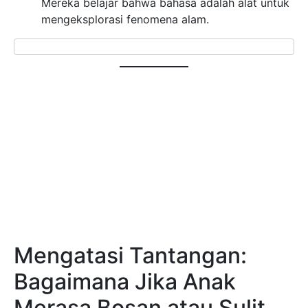
Mereka belajar bahwa bahasa adalah alat untuk
mengeksplorasi fenomena alam.
Mengatasi Tantangan:
Bagaimana Jika Anak
Merasa Bosan atau Sulit
Fokus?
Tentu saja, perjalanan mendidik anak tidak selalu
mulus. Ada kalanya si Kecil menolak, merasa bosan,
atau tidak mau bekerja sama. Menghadapi ini, Ayah
Bunda tidak perlu cemas atau marah. Ini adalah
respons alami anak-anak terhadap hal yang menurut
mereka “terasa seperti belajar”.