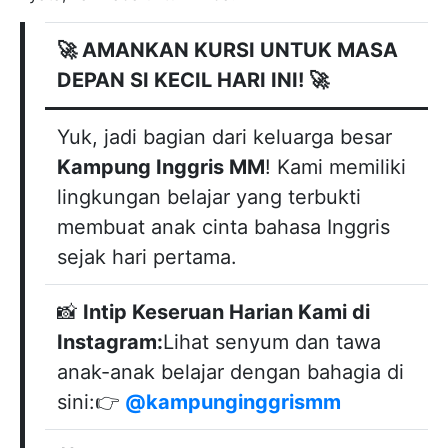
membuat anak cinta bahasa Inggris
sejak hari pertama.
📸
Intip Keseruan Harian Kami di
Instagram:
Lihat senyum dan tawa
anak-anak belajar dengan bahagia di
sini:👉
@kampunginggrismm
🎁
Klaim Promo Spesial & Konsultasi
Gratis:
Jangan tunda lagi investasi
terbaik untuk pendidikan si Kecil.
Kunjungi website kami sekarang:👉
kampunginggrismm.com