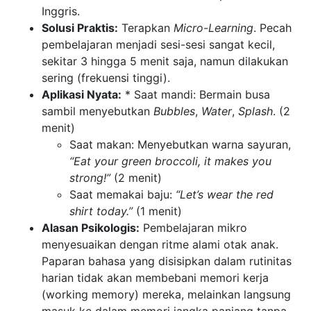
Saat makan: Menyebutkan warna sayuran,
“Eat your green broccoli, it makes you
strong!”
(2 menit)
Saat memakai baju:
“Let’s wear the red
shirt today.”
(1 menit)
Alasan Psikologis:
Pembelajaran mikro
menyesuaikan dengan ritme alami otak anak.
Paparan bahasa yang disisipkan dalam rutinitas
harian tidak akan membebani memori kerja
(working memory) mereka, melainkan langsung
masuk ke dalam memori jangka panjang tanpa
mereka sadari.
Tips dari Ahli:
💡
“Anak adalah peniru ulung (great
imitators). Jika Ayah Bunda
menunjukkan wajah tegang dan stres