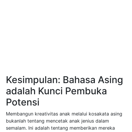
Kesimpulan: Bahasa Asing
adalah Kunci Pembuka
Potensi
Membangun kreativitas anak melalui kosakata asing
bukanlah tentang mencetak anak jenius dalam
semalam. Ini adalah tentang memberikan mereka
kanvas yang lebih luas dan warna cat yang lebih
banyak untuk melukis masa depan mereka. Setiap
kata baru yang Ayah Bunda ajarkan adalah benih
imajinasi yang ditanam di otak mereka. Dengan
bermain peran, bercerita, dan bereksperimen, kita
tidak hanya mengajari anak bahasa Inggris, tetapi
kita sedang mengajari mereka
cara berpikir
.
Ayah Bunda, waktu tidak bisa diputar kembali. Masa