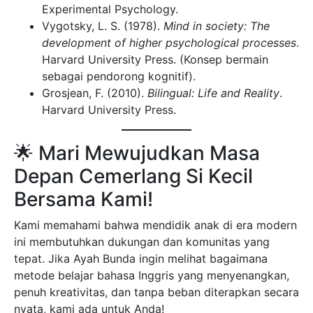
🌟 Mari Mewujudkan Masa
Depan Cemerlang Si Kecil
Bersama Kami!
Kami memahami bahwa mendidik anak di era modern
ini membutuhkan dukungan dan komunitas yang
tepat. Jika Ayah Bunda ingin melihat bagaimana
metode belajar bahasa Inggris yang menyenangkan,
penuh kreativitas, dan tanpa beban diterapkan secara
nyata, kami ada untuk Anda!
🚀 AMANKAN KURSI UNTUK MASA
DEPAN SI KECIL HARI INI! 🚀
Yuk, jadi bagian dari keluarga besar
Kampung Inggris MM
! Kami memiliki
lingkungan belajar yang terbukti