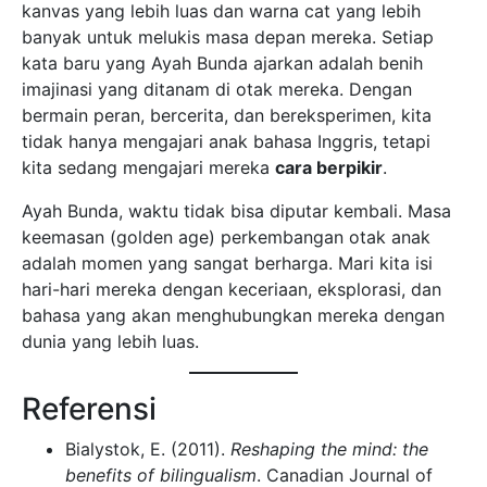
keemasan (golden age) perkembangan otak anak
adalah momen yang sangat berharga. Mari kita isi
hari-hari mereka dengan keceriaan, eksplorasi, dan
bahasa yang akan menghubungkan mereka dengan
dunia yang lebih luas.
Referensi
Bialystok, E. (2011).
Reshaping the mind: the
benefits of bilingualism
. Canadian Journal of
Experimental Psychology.
Vygotsky, L. S. (1978).
Mind in society: The
development of higher psychological processes
.
Harvard University Press. (Konsep bermain
sebagai pendorong kognitif).
Grosjean, F. (2010).
Bilingual: Life and Reality
.
Harvard University Press.