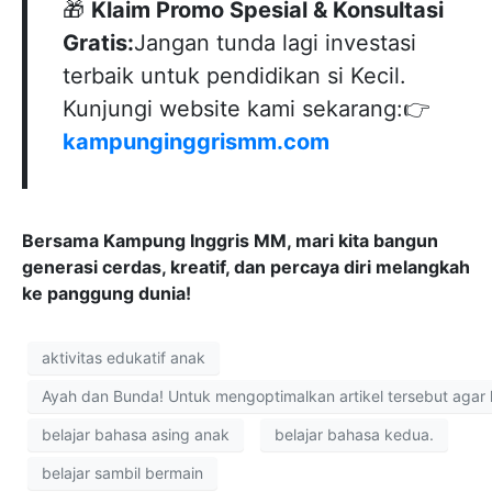
Bersama Kampung Inggris MM, mari kita bangun
generasi cerdas, kreatif, dan percaya diri melangkah
ke panggung dunia!
aktivitas edukatif anak
Ayah dan Bunda! Untuk mengoptimalkan artikel tersebut agar 
belajar bahasa asing anak
belajar bahasa kedua.
belajar sambil bermain
berikut adalah kumpulan tag yang relevan dan variatif
bimbingan orang tua
cara mendidik anak kreatif
edukasi anak usia dini
homeschooling Indonesia
kecerdasan linguistik
kosa kata bahasa Inggris anak
kosakata asing
literasi anak
manfaat bahasa asing bagi anak