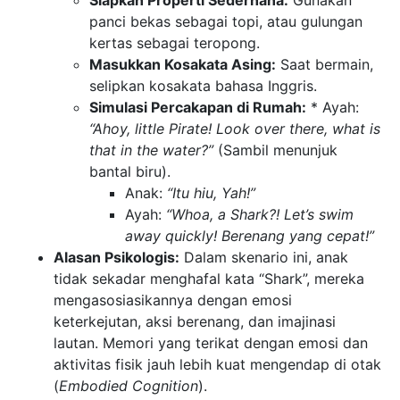
panci bekas sebagai topi, atau gulungan
kertas sebagai teropong.
Masukkan Kosakata Asing:
Saat bermain,
selipkan kosakata bahasa Inggris.
Simulasi Percakapan di Rumah:
* Ayah:
“Ahoy, little Pirate! Look over there, what is
that in the water?”
(Sambil menunjuk
bantal biru).
Anak:
“Itu hiu, Yah!”
Ayah:
“Whoa, a Shark?! Let’s swim
away quickly! Berenang yang cepat!”
Alasan Psikologis:
Dalam skenario ini, anak
tidak sekadar menghafal kata “Shark”, mereka
mengasosiasikannya dengan emosi
keterkejutan, aksi berenang, dan imajinasi
lautan. Memori yang terikat dengan emosi dan
aktivitas fisik jauh lebih kuat mengendap di otak
(
Embodied Cognition
).