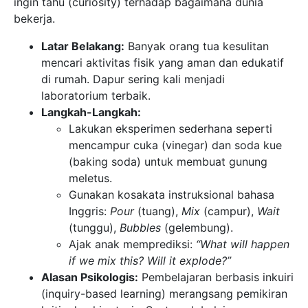
ingin tahu (curiosity) terhadap bagaimana dunia
bekerja.
Latar Belakang:
Banyak orang tua kesulitan
mencari aktivitas fisik yang aman dan edukatif
di rumah. Dapur sering kali menjadi
laboratorium terbaik.
Langkah-Langkah:
Lakukan eksperimen sederhana seperti
mencampur cuka (vinegar) dan soda kue
(baking soda) untuk membuat gunung
meletus.
Gunakan kosakata instruksional bahasa
Inggris:
Pour
(tuang),
Mix
(campur),
Wait
(tunggu),
Bubbles
(gelembung).
Ajak anak memprediksi:
“What will happen
if we mix this? Will it explode?”
Alasan Psikologis:
Pembelajaran berbasis inkuiri
(inquiry-based learning) merangsang pemikiran