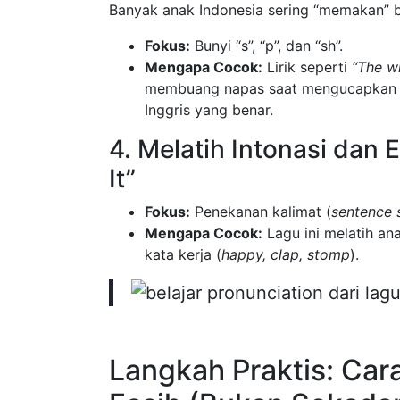
Banyak anak Indonesia sering “memakan” bu
Fokus:
Bunyi “s”, “p”, dan “sh”.
Mengapa Cocok:
Lirik seperti
“The wi
membuang napas saat mengucapkan b
Inggris yang benar.
4. Melatih Intonasi dan 
It”
Fokus:
Penekanan kalimat (
sentence 
Mengapa Cocok:
Lagu ini melatih a
kata kerja (
happy, clap, stomp
).
Langkah Praktis: Ca