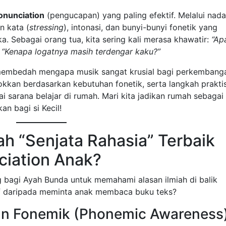
onunciation
(pengucapan) yang paling efektif. Melalui nad
n kata (
stressing
), intonasi, dan bunyi-bunyi fonetik yang
. Sebagai orang tua, kita sering kali merasa khawatir:
“Ap
u
“Kenapa logatnya masih terdengar kaku?”
n membedah mengapa musik sangat krusial bagi perkembang
okkan berdasarkan kebutuhan fonetik, serta langkah prakti
 sarana belajar di rumah. Mari kita jadikan rumah sebagai
n bagi si Kecil!
h “Senjata Rahasia” Terbaik
ciation Anak?
g bagi Ayah Bunda untuk memahami alasan ilmiah di balik
tif daripada meminta anak membaca buku teks?
n Fonemik (Phonemic Awareness