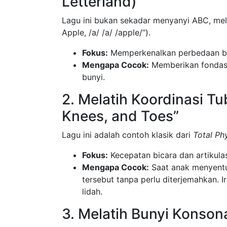
Letterland)
Lagu ini bukan sekadar menyanyi ABC, mela
Apple, /a/ /a/ /apple/”).
Fokus:
Memperkenalkan perbedaan bu
Mengapa Cocok:
Memberikan fondasi 
bunyi.
2. Melatih Koordinasi T
Knees, and Toes”
Lagu ini adalah contoh klasik dari
Total Ph
Fokus:
Kecepatan bicara dan artikula
Mengapa Cocok:
Saat anak menyentu
tersebut tanpa perlu diterjemahkan.
lidah.
3. Melatih Bunyi Konson