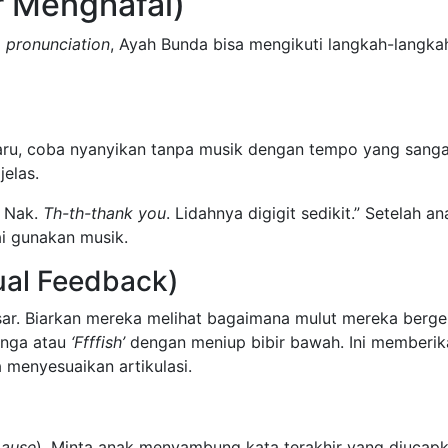
r Menghafal)
a
pronunciation
, Ayah Bunda bisa mengikuti langkah-langka
aru, coba nyanyikan tanpa musik dengan tempo yang sanga
jelas.
, Nak.
Th-th-thank you
. Lidahnya digigit sedikit.” Setelah an
ai gunakan musik.
ual Feedback)
esar. Biarkan mereka melihat bagaimana mulut mereka berge
inga atau
‘Ffffish’
dengan meniup bibir bawah. Ini memberik
menyesuaikan artikulasi.
ause
). Minta anak menyambung kata terakhir yang diucapk