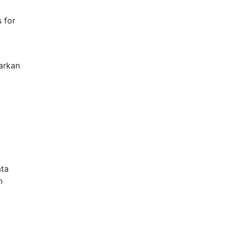
 for
arkan
ata
n