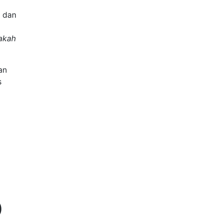
a dan
akah
an
s
)