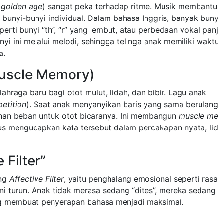
(
golden age
) sangat peka terhadap ritme. Musik membantu
unyi-bunyi individual. Dalam bahasa Inggris, banyak buny
perti bunyi “th”, “r” yang lembut, atau perbedaan vokal pan
 ini melalui melodi, sehingga telinga anak memiliki wakt
a.
Muscle Memory)
ahraga baru bagi otot mulut, lidah, dan bibir. Lagu anak
petition
). Saat anak menyanyikan baris yang sama berulang 
han beban untuk otot bicaranya. Ini membangun
muscle m
us mengucapkan kata tersebut dalam percakapan nyata, li
 Filter”
ang
Affective Filter
, yaitu penghalang emosional seperti ras
 ini turun. Anak tidak merasa sedang “dites”, mereka sedang
ang membuat penyerapan bahasa menjadi maksimal.