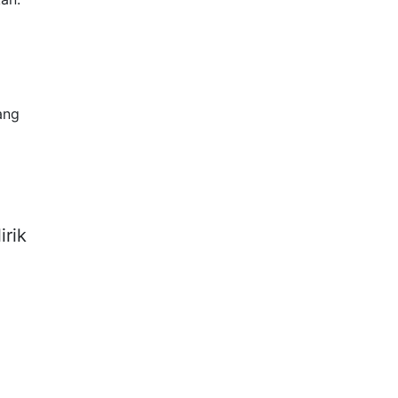
ang
irik