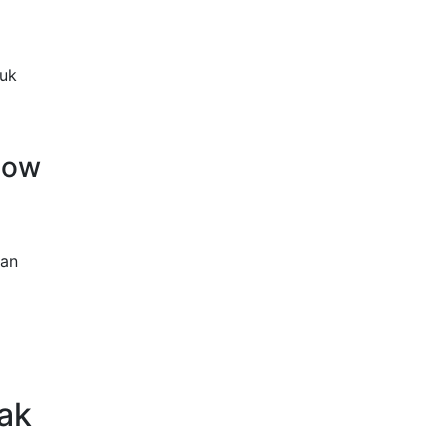
uk
Know
kan
ak