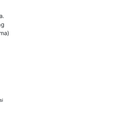
a.
ng
ama)
si