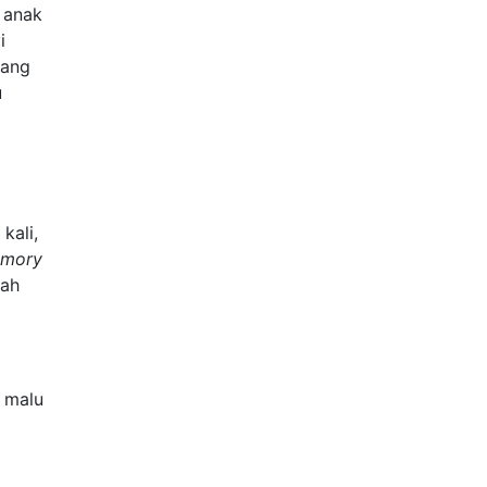
 anak
i
jang
u
kali,
emory
dah
a malu