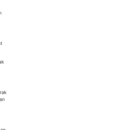
h
t
ak
rak
an
an.