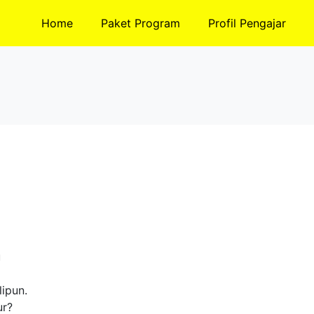
Home
Paket Program
Profil Pengajar
u
ipun.
ur?