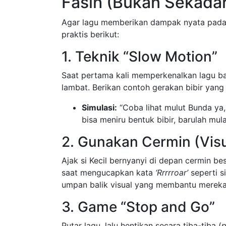
Fasih (Bukan Sekada
Agar lagu memberikan dampak nyata pad
praktis berikut:
1. Teknik “Slow Motion”
Saat pertama kali memperkenalkan lagu b
lambat. Berikan contoh gerakan bibir yang 
Simulasi:
“Coba lihat mulut Bunda ya
bisa meniru bentuk bibir, barulah mul
2. Gunakan Cermin (Vis
Ajak si Kecil bernyanyi di depan cermin b
saat mengucapkan kata
‘Rrrrroar’
seperti s
umpan balik visual yang membantu mereka 
3. Game “Stop and Go”
Putar lagu, lalu hentikan secara tiba-tiba (
p