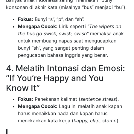
Banyak anak Indonesia sering “memakan” bunyi
konsonan di akhir kata (misalnya “bus” menjadi “bu”).
Fokus:
Bunyi “s”, “p”, dan “sh”.
Mengapa Cocok:
Lirik seperti
“The wipers on
the bus go swish, swish, swish”
memaksa anak
untuk membuang napas saat mengucapkan
bunyi “sh”, yang sangat penting dalam
pengucapan bahasa Inggris yang benar.
4. Melatih Intonasi dan Emosi:
“If You’re Happy and You
Know It”
Fokus:
Penekanan kalimat (
sentence stress
).
Mengapa Cocok:
Lagu ini melatih anak kapan
harus menaikkan nada dan kapan harus
menekankan kata kerja (
happy, clap, stomp
).