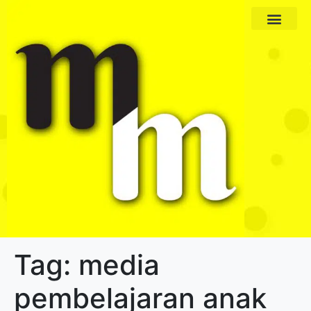
Paket Program
Profil Pengajar
Tag:
media
pembelajaran anak