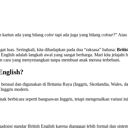
m kartun ada yang bilang
color
tapi ada juga yang bilang
colour
?” Atau
at luas. Seringkali, kita dihadapkan pada dua “raksasa” bahasa:
Briti
nglish adalah langkah awal yang sangat berharga. Mari kita jelajahi b
an cara yang menyenangkan tanpa membuat anak merasa terbebani.
English?
berasal dan digunakan di Britania Raya (Inggris, Skotlandia, Wales, dan
a Inggris modern.
anak berbicara seperti bangsawan Inggris, tetapi mengenalkan varias
adopsi standar British English karena dianggap lebih formal dan sistem