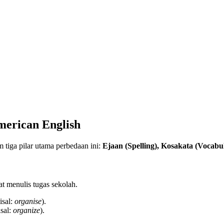
American English
tiga pilar utama perbedaan ini:
Ejaan (Spelling), Kosakata (Vocabul
at menulis tugas sekolah.
isal:
organise
).
sal:
organize
).