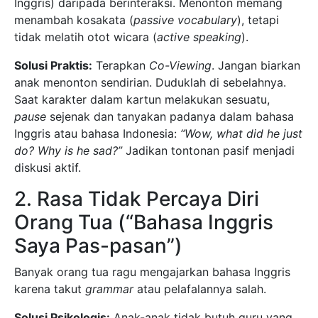
Inggris) daripada berinteraksi. Menonton memang
menambah kosakata (
passive vocabulary
), tetapi
tidak melatih otot wicara (
active speaking
).
Solusi Praktis:
Terapkan
Co-Viewing
. Jangan biarkan
anak menonton sendirian. Duduklah di sebelahnya.
Saat karakter dalam kartun melakukan sesuatu,
pause
sejenak dan tanyakan padanya dalam bahasa
Inggris atau bahasa Indonesia:
“Wow, what did he just
do? Why is he sad?”
Jadikan tontonan pasif menjadi
diskusi aktif.
2. Rasa Tidak Percaya Diri
Orang Tua (“Bahasa Inggris
Saya Pas-pasan”)
Banyak orang tua ragu mengajarkan bahasa Inggris
karena takut
grammar
atau pelafalannya salah.
Solusi Psikologis:
Anak-anak tidak butuh guru yang