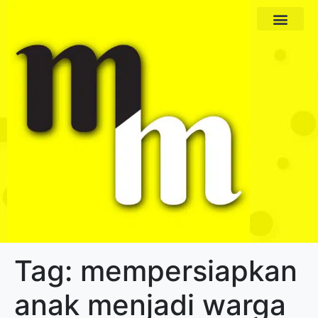
Paket Program
Profil Pengajar
Tag:
mempersiapkan
anak menjadi warga