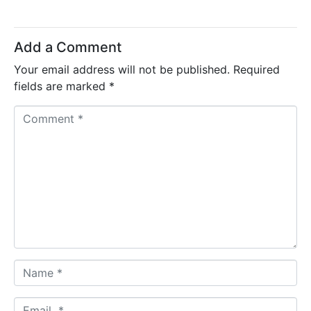
Add a Comment
Your email address will not be published.
Required
fields are marked
*
C
o
m
m
e
n
t
*
N
a
m
E