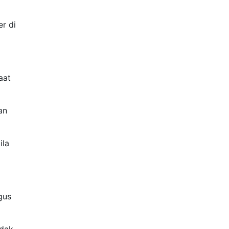
r di
aat
an
ila
gus