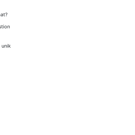
mat?
stion
 unik