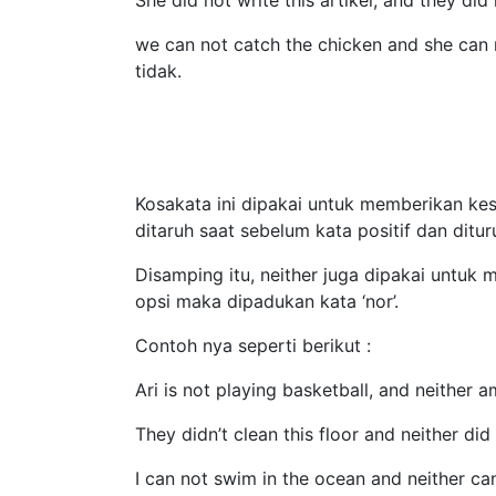
She did not write this artikel, and they did
we can not catch the chicken and she can 
tidak.
Kosakata ini dipakai untuk memberikan kes
ditaruh saat sebelum kata positif dan ditur
Disamping itu, neither juga dipakai untuk
opsi maka dipadukan kata ‘nor’.
Contoh nya seperti berikut :
Ari is not playing basketball, and neither a
They didn’t clean this floor and neither di
I can not swim in the ocean and neither ca