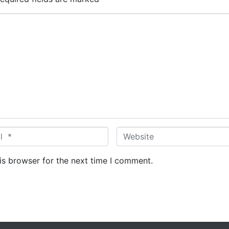
W
e
b
is browser for the next time I comment.
s
i
t
e