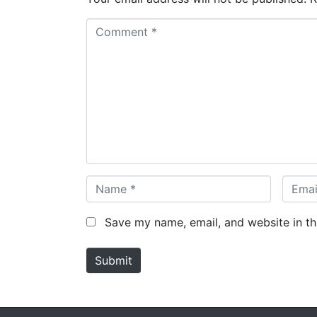
C
o
m
m
e
n
t
*
N
E
a
m
m
a
Save my name, email, and website in th
e
i
*
l
Submit
*