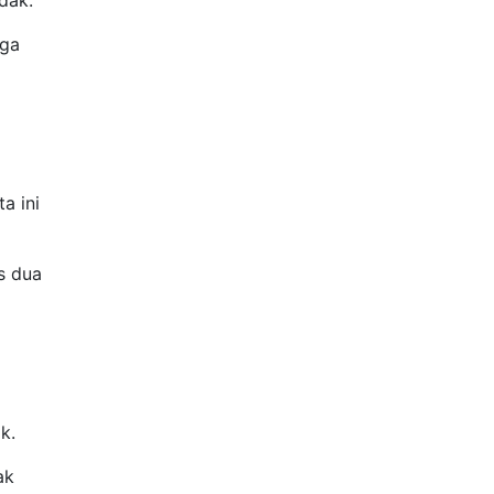
idak.
uga
a ini
s dua
k.
ak