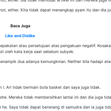
 not, either. dIa tidak membuat artikel ini dan mereka juga t
not, either. Kita tidak dapat menangkap ayam itu dan dia j
Baca Juga
Like and Dislike
epakatan atau persetujuan atas pengakuan negatif. Kosakat
uti oleh kata kerja saat sebelum subyek.
 menampik dua adanya kemungkinan. Neither bila hadapi ata
m I. Ari tidak bermain bola basket dan saya juga tidak.
d she. Mereka tidak membersihkan lantai ini dan dia juga tida
n he. Saya tidak dapat berenang di samudra dan ia juga tid